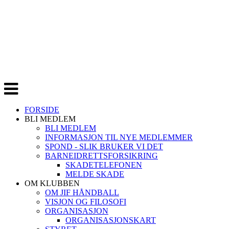
Veksle
navigasjon
FORSIDE
BLI MEDLEM
BLI MEDLEM
INFORMASJON TIL NYE MEDLEMMER
SPOND - SLIK BRUKER VI DET
BARNEIDRETTSFORSIKRING
SKADETELEFONEN
MELDE SKADE
OM KLUBBEN
OM JIF HÅNDBALL
VISJON OG FILOSOFI
ORGANISASJON
ORGANISASJONSKART