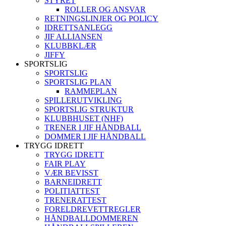
STYRET
ROLLER OG ANSVAR
RETNINGSLINJER OG POLICY
IDRETTSANLEGG
JIF ALLIANSEN
KLUBBKLÆR
JIFFY
SPORTSLIG
SPORTSLIG
SPORTSLIG PLAN
RAMMEPLAN
SPILLERUTVIKLING
SPORTSLIG STRUKTUR
KLUBBHUSET (NHF)
TRENER I JIF HÅNDBALL
DOMMER I JIF HÅNDBALL
TRYGG IDRETT
TRYGG IDRETT
FAIR PLAY
VÆR BEVISST
BARNEIDRETT
POLITIATTEST
TRENERATTEST
FORELDREVETTREGLER
HÅNDBALLDOMMEREN