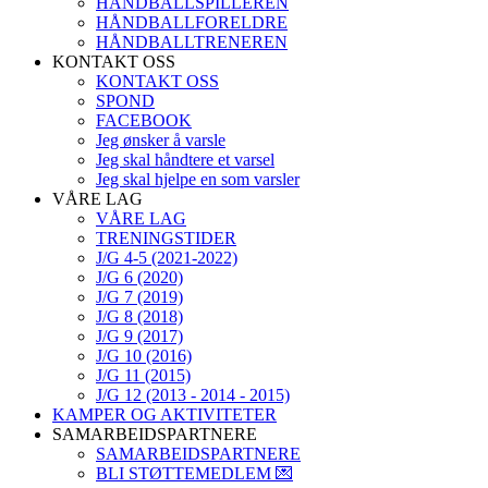
HÅNDBALLSPILLEREN
HÅNDBALLFORELDRE
HÅNDBALLTRENEREN
KONTAKT OSS
KONTAKT OSS
SPOND
FACEBOOK
Jeg ønsker å varsle
Jeg skal håndtere et varsel
Jeg skal hjelpe en som varsler
VÅRE LAG
VÅRE LAG
TRENINGSTIDER
J/G 4-5 (2021-2022)
J/G 6 (2020)
J/G 7 (2019)
J/G 8 (2018)
J/G 9 (2017)
J/G 10 (2016)
J/G 11 (2015)
J/G 12 (2013 - 2014 - 2015)
KAMPER OG AKTIVITETER
SAMARBEIDSPARTNERE
SAMARBEIDSPARTNERE
BLI STØTTEMEDLEM 💌