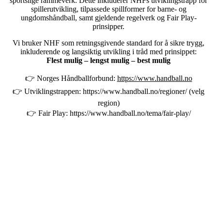
sportslige rammeverk. Dette inkluderer NHFs utviklingstrapp for
spillerutvikling, tilpassede spillformer for barne- og
ungdomshåndball, samt gjeldende regelverk og Fair Play-
prinsipper.
Vi bruker NHF som retningsgivende standard for å sikre trygg,
inkluderende og langsiktig utvikling i tråd med prinsippet:
Flest mulig – lengst mulig – best mulig
👉 Norges Håndballforbund:
https://www.handball.no
👉 Utviklingstrappen:
https://www.handball.no/regioner/
(velg
region)
👉 Fair Play:
https://www.handball.no/tema/fair-play/