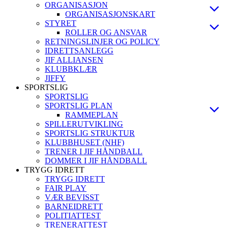
ORGANISASJON
ORGANISASJONSKART
STYRET
ROLLER OG ANSVAR
RETNINGSLINJER OG POLICY
IDRETTSANLEGG
JIF ALLIANSEN
KLUBBKLÆR
JIFFY
SPORTSLIG
SPORTSLIG
SPORTSLIG PLAN
RAMMEPLAN
SPILLERUTVIKLING
SPORTSLIG STRUKTUR
KLUBBHUSET (NHF)
TRENER I JIF HÅNDBALL
DOMMER I JIF HÅNDBALL
TRYGG IDRETT
TRYGG IDRETT
FAIR PLAY
VÆR BEVISST
BARNEIDRETT
POLITIATTEST
TRENERATTEST