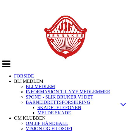
Veksle
navigasjon
FORSIDE
BLI MEDLEM
BLI MEDLEM
INFORMASJON TIL NYE MEDLEMMER
SPOND - SLIK BRUKER VI DET
BARNEIDRETTSFORSIKRING
SKADETELEFONEN
MELDE SKADE
OM KLUBBEN
OM JIF HÅNDBALL
VISJON OG FILOSOFI