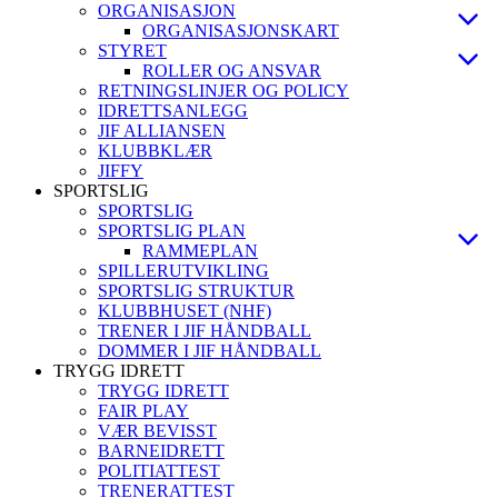
ORGANISASJON
ORGANISASJONSKART
STYRET
ROLLER OG ANSVAR
RETNINGSLINJER OG POLICY
IDRETTSANLEGG
JIF ALLIANSEN
KLUBBKLÆR
JIFFY
SPORTSLIG
SPORTSLIG
SPORTSLIG PLAN
RAMMEPLAN
SPILLERUTVIKLING
SPORTSLIG STRUKTUR
KLUBBHUSET (NHF)
TRENER I JIF HÅNDBALL
DOMMER I JIF HÅNDBALL
TRYGG IDRETT
TRYGG IDRETT
FAIR PLAY
VÆR BEVISST
BARNEIDRETT
POLITIATTEST
TRENERATTEST