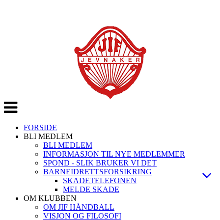
Veksle
navigasjon
FORSIDE
BLI MEDLEM
BLI MEDLEM
INFORMASJON TIL NYE MEDLEMMER
SPOND - SLIK BRUKER VI DET
BARNEIDRETTSFORSIKRING
SKADETELEFONEN
MELDE SKADE
OM KLUBBEN
OM JIF HÅNDBALL
VISJON OG FILOSOFI