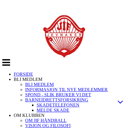
Veksle
navigasjon
FORSIDE
BLI MEDLEM
BLI MEDLEM
INFORMASJON TIL NYE MEDLEMMER
SPOND - SLIK BRUKER VI DET
BARNEIDRETTSFORSIKRING
SKADETELEFONEN
MELDE SKADE
OM KLUBBEN
OM JIF HÅNDBALL
VISJON OG FILOSOFI