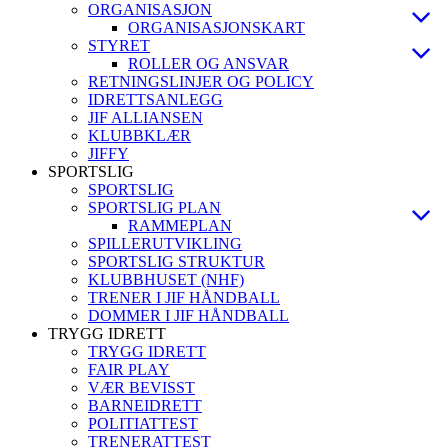
ORGANISASJON
ORGANISASJONSKART
STYRET
ROLLER OG ANSVAR
RETNINGSLINJER OG POLICY
IDRETTSANLEGG
JIF ALLIANSEN
KLUBBKLÆR
JIFFY
SPORTSLIG
SPORTSLIG
SPORTSLIG PLAN
RAMMEPLAN
SPILLERUTVIKLING
SPORTSLIG STRUKTUR
KLUBBHUSET (NHF)
TRENER I JIF HÅNDBALL
DOMMER I JIF HÅNDBALL
TRYGG IDRETT
TRYGG IDRETT
FAIR PLAY
VÆR BEVISST
BARNEIDRETT
POLITIATTEST
TRENERATTEST