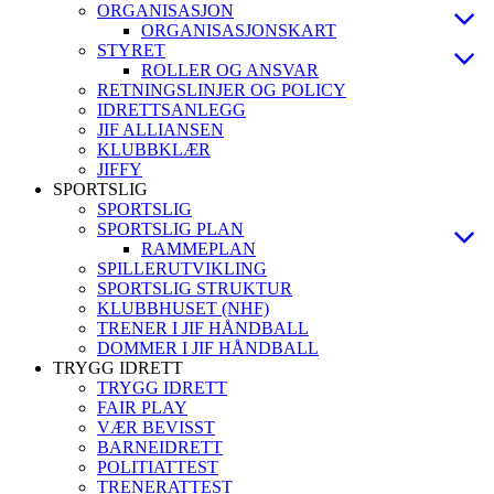
ORGANISASJON
ORGANISASJONSKART
STYRET
ROLLER OG ANSVAR
RETNINGSLINJER OG POLICY
IDRETTSANLEGG
JIF ALLIANSEN
KLUBBKLÆR
JIFFY
SPORTSLIG
SPORTSLIG
SPORTSLIG PLAN
RAMMEPLAN
SPILLERUTVIKLING
SPORTSLIG STRUKTUR
KLUBBHUSET (NHF)
TRENER I JIF HÅNDBALL
DOMMER I JIF HÅNDBALL
TRYGG IDRETT
TRYGG IDRETT
FAIR PLAY
VÆR BEVISST
BARNEIDRETT
POLITIATTEST
TRENERATTEST