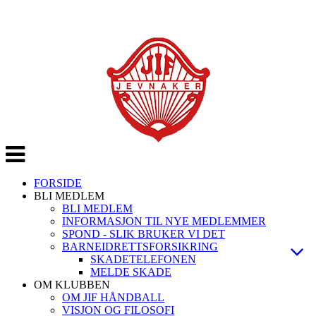
Veksle
navigasjon
FORSIDE
BLI MEDLEM
BLI MEDLEM
INFORMASJON TIL NYE MEDLEMMER
SPOND - SLIK BRUKER VI DET
BARNEIDRETTSFORSIKRING
SKADETELEFONEN
MELDE SKADE
OM KLUBBEN
OM JIF HÅNDBALL
VISJON OG FILOSOFI